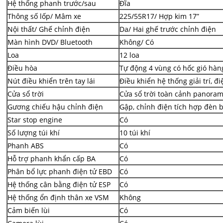
Hệ thống phanh trước/sau
Đĩa
Thông số lốp/ Mâm xe
225/55R17/ Hợp kim 17”
Nội thất/ Ghế chỉnh điện
Da/ Hai ghế trước chỉnh điện
Màn hình DVD/ Bluetooth
Không/ Có
Loa
12 loa
Điều hòa
Tự động 4 vùng có hốc gió hàn
Nút điều khiển trên tay lái
Điều khiển hệ thống giải trí, điệ
Cửa sổ trời
Cửa sổ trời toàn cảnh panora
Gương chiếu hậu chỉnh điện
Gập, chỉnh điện tích hợp đèn 
Star stop engine
Có
Số lượng túi khí
10 túi khí
Phanh ABS
Có
Hỗ trợ phanh khẩn cấp BA
Có
Phân bổ lực phanh điện tử EBD
Có
Hệ thống cân bằng điện tử ESP
Có
Hệ thống ổn định thân xe VSM
Không
Cảm biến lùi
Có