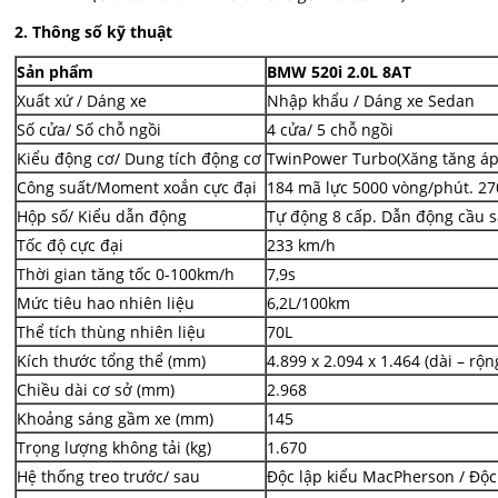
2. Thông số kỹ thuật
Sản phẩm
BMW 520i 2.0L 8AT
Xuất xứ / Dáng xe
Nhập khẩu / Dáng xe Sedan
Số cửa/ Số chỗ ngồi
4 cửa/ 5 chỗ ngồi
Kiểu động cơ/ Dung tích động cơ
TwinPower Turbo(Xăng tăng áp 
Công suất/Moment xoắn cực đại
184 mã lực 5000 vòng/phút. 2
Hộp số/ Kiểu dẫn động
Tự động 8 cấp. Dẫn động cầu 
Tốc độ cực đại
233 km/h
Thời gian tăng tốc 0-100km/h
7,9s
Mức tiêu hao nhiên liệu
6,2L/100km
Thể tích thùng nhiên liệu
70L
Kích thước tổng thể (mm)
4.899 x 2.094 x 1.464 (dài – rộn
Chiều dài cơ sở (mm)
2.968
Khoảng sáng gầm xe (mm)
145
Trọng lượng không tải (kg)
1.670
Hệ thống treo trước/ sau
Độc lập kiểu MacPherson / Độc 