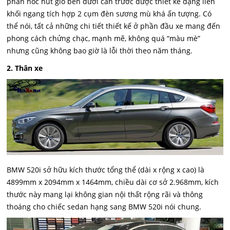
phần hốc hút gió bên dưới cản trước được thiết kế dạng liền
khối ngang tích hợp 2 cụm đèn sương mù khá ấn tượng. Có
thể nói, tất cả những chi tiết thiết kế ở phần đầu xe mang đến
phong cách chửng chạc, mạnh mẽ, không quá “màu mè”
nhưng cũng không bao giờ là lỗi thời theo năm tháng.
2. Thân xe
BMW 520i sở hữu kích thước tổng thể (dài x rộng x cao) là
4899mm x 2094mm x 1464mm, chiều dài cơ sở 2.968mm, kích
thước này mang lại không gian nội thất rộng rãi và thông
thoáng cho chiếc sedan hạng sang BMW 520i nói chung.