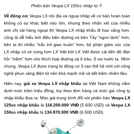
Phiên bản Vespa LX 150cc nhập từ Ý.
Về động cơ,
Vespa LX nội địa và ngoại nhập về cơ bản hoàn toàn
không có sự khác biệt nào lớn, nhưng theo nhận xét của nhiều
anh chị xài hàng ngoại thì
Vespa
LX nhập khẩu đi hao xăng hơn,
cũng là dễ hiểu bởi điều kiện đường xá bên Tây “ngon lành” hơn,
bên ta thì nhiều “trắc trở gian truân” hơn, bộ phận giảm xóc của
LX nhập có vẻ cứng hơn LX Việt bởi LX Việt được cải tiến độ đàn
hồi “mềm” hơn cho thích hợp đường xá ổ trâu, ổ voi nước ta. Nhìn
chung,
Vespa
LX được trang bị động cơ 3 van thế hệ mới với công
nghệ phun xăng điện tử nên khá mạnh mẽ và tiết kiệm nhiên liệu.
Hiện nay,
giá xe
Vespa
LX nhập khẩu
tại Việt Nam không nằm
dưới mức trăm triệu đồng, tùy theo đơn hàng và mức giá công ty
nhập khẩu đưa ra. Mức giá trung bình đối với phiên bản
Vespa
LX
125cc nhập khẩu
là
116.200.000 VNĐ
(5.600 USD) và
Vespa
LX
150cc nhập khẩu
là
134.870.000 VNĐ
(6.500 USD).