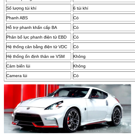
Số lượng túi khí
6 túi khí
Phanh ABS
Có
Hỗ trợ phanh khẩn cấp BA
Có
Phân bổ lực phanh điện tử EBD
Có
Hệ thống cân bằng điện tử VDC
Có
Hệ thống ổn định thân xe VSM
Không
Cảm biến lùi
Không
Camera lùi
Có