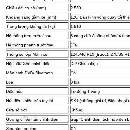
Chiều dài cơ sở (mm)
2.550
Khoảng sáng gầm xe (mm)
126/ Bán kính vòng quay tối thi
Trọng lượng không tải (kg)
1.510
Hệ thống treo trước/ sau
3 càng chữ A bằng nhôm/ 4 than
Hệ thống phanh trước/sau
Đĩa
Thông số lốp/ Mâm xe
1245/40 R19 (trước); 275/35 R19
Nội thất/ Ghế chỉnh điện
Da/ Chỉnh điện
Màn hình DVD/ Bluetooth
Có
Loa
8 loa
Điều hòa
Tự động 1 vùng
Nút điều khiển trên tay lái
ĐK hệ thống giải trí, Điện thoại 
Cửa sổ trời
Không
Gương chiếu hậu chỉnh điện
Gập, Chỉnh điện, tích hợp đèn b
Star stop engine
Có