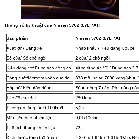
Thông số kỹ thuật của
Nissan 370Z 3.7L 7AT
:
Sản phẩm
Nissan 370Z 3.7L 7AT
Xuất xứ / Dáng xe
Nhập khẩu / Kiểu dáng Coupe
Số cửa/ Số chỗ ngồi
2 cửa/ 2 chỗ ngồi
Kiểu động cơ/ Dung tích động cơ
Xăng tăng áp V6 / Dung tích 3.7
Công suất/Moment xoắn cực đại
333 mã lực tại 7000 vòng/phút.
Hộp số/ Kiểu dẫn động
Số tự động 7 cấp. Dẫn động cầ
Tốc độ cực đại
280 km/h
Thời gian tăng tốc 0-100km/h
5,2s
Mức tiêu hao nhiên liệu
9,0L/100km
Thể tích thùng nhiên liệu
72L
Kích thước tổng thể (mm)
4.246 x 1.845 x 1.315 (Dài x Rộ