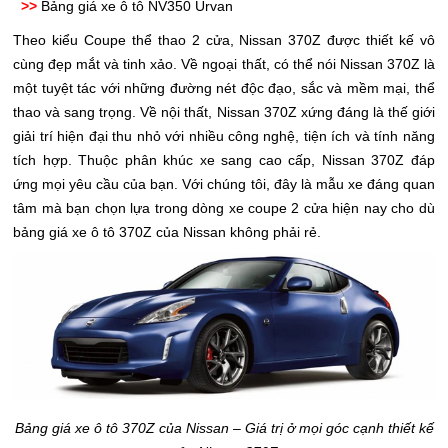
>>
Bảng giá xe ô tô NV350 Urvan
Theo kiểu Coupe thể thao 2 cửa, Nissan 370Z được thiết kế vô
cùng đẹp mắt và tinh xảo. Về ngoại thất, có thể nói Nissan 370Z là
một tuyệt tác với những đường nét độc đạo, sắc và mềm mại, thể
thao và sang trọng. Về nội thất, Nissan 370Z xứng đáng là thế giới
giải trí hiện đại thu nhỏ với nhiều công nghệ, tiện ích và tính năng
tích hợp. Thuộc phân khúc xe sang cao cấp, Nissan 370Z đáp
ứng mọi yêu cầu của bạn. Với chúng tôi, đây là mẫu xe đáng quan
tâm mà bạn chọn lựa trong dòng xe coupe 2 cửa hiện nay cho dù
bảng giá xe ô tô 370Z của Nissan không phải rẻ.
Bảng giá xe ô tô 370Z của Nissan – Giá trị ở mọi góc cạnh thiết kế