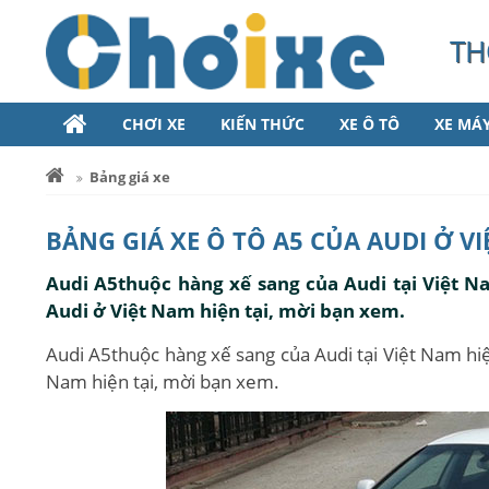
TH
CHƠI XE
KIẾN THỨC
XE Ô TÔ
XE MÁ
Bảng giá xe
BẢNG GIÁ XE Ô TÔ A5 CỦA AUDI Ở V
Audi A5thuộc hàng xế sang của Audi tại Việt Na
Audi ở Việt Nam hiện tại, mời bạn xem.
Audi A5thuộc hàng xế sang của Audi tại Việt Nam hiện
Nam hiện tại, mời bạn xem.