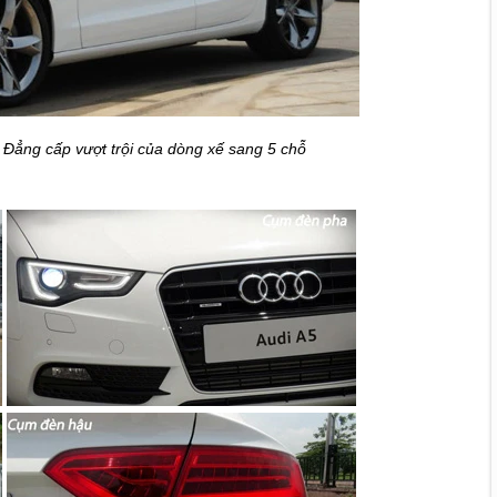
– Đẳng cấp vượt trội của dòng xế sang 5 chỗ