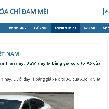
ỎA CHÍ ĐAM MÊ!
Y
ĐÁNH GIÁ
TƯ VẤN
BẢNG GIÁ XE
LÁI XE
KH
IỆT NAM
m hiện nay. Dưới đây là bảng giá xe ô tô A5 của
 nay. Dưới đây là bảng giá xe ô tô A5 của Audi ở Việt