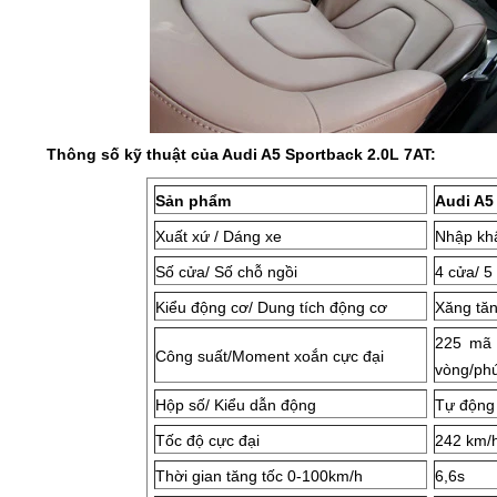
Thông số kỹ thuật của
Audi A5 Sportback 2.0L 7AT
:
Sản phẩm
Audi A5
Xuất xứ / Dáng xe
Nhập kh
Số cửa/ Số chỗ ngồi
4 cửa/ 5
Kiểu động cơ/ Dung tích động cơ
Xăng tăn
225 mã 
Công suất/Moment xoắn cực đại
vòng/phú
Hộp số/ Kiểu dẫn động
Tự động 
Tốc độ cực đại
242 km/
Thời gian tăng tốc 0-100km/h
6,6s