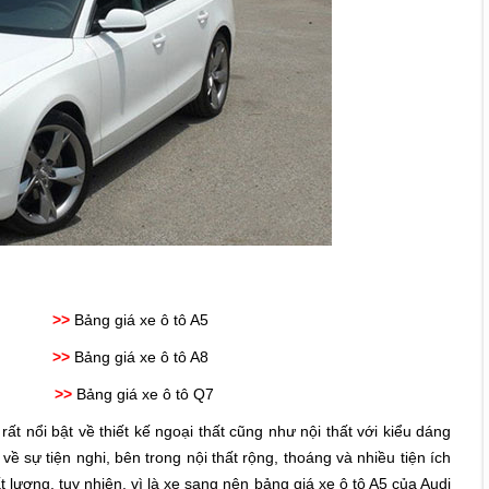
tô A4
>>
Bảng giá xe ô tô A5
tô A7
>>
Bảng giá xe ô tô A8
tô Q5
>>
Bảng giá xe ô tô Q7
ất nổi bật về thiết kế ngoại thất cũng như nội thất với kiểu dáng
về sự tiện nghi, bên trong nội thất rộng, thoáng và nhiều tiện ích
 lượng, tuy nhiên, vì là xe sang nên bảng giá xe ô tô A5 của Audi