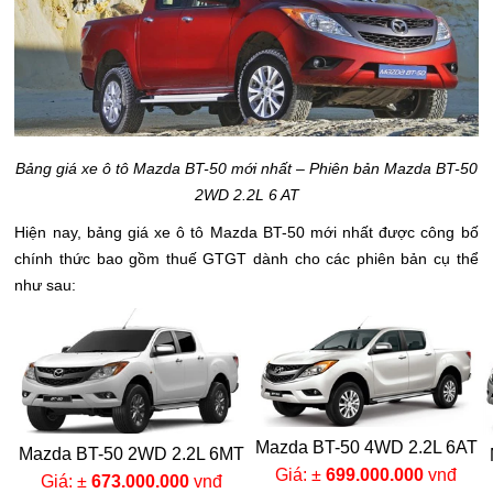
Bảng giá xe ô tô Mazda BT-50 mới nhất – Phiên bản Mazda BT-50
2WD 2.2L 6 AT
Hiện nay, bảng giá xe ô tô Mazda BT-50 mới nhất được công bố
chính thức bao gồm thuế GTGT dành cho các phiên bản cụ thể
như sau:
Mazda BT-50 4WD 2.2L 6AT
Mazda BT-50 2WD 2.2L 6MT
Giá: ±
699.000.000
vnđ
Giá: ±
673.000.000
vnđ