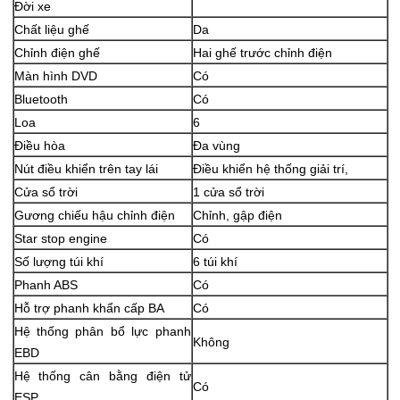
Đời xe
Chất liệu ghế
Da
Chỉnh điện ghế
Hai ghế trước chỉnh điện
Màn hình DVD
Có
Bluetooth
Có
Loa
6
Điều hòa
Đa vùng
Nút điều khiển trên tay lái
Điều khiển hệ thống giải trí,
Cửa sổ trời
1 cửa sổ trời
Gương chiếu hậu chỉnh điện
Chỉnh, gập điện
Star stop engine
Có
Số lượng túi khí
6 túi khí
Phanh ABS
Có
Hỗ trợ phanh khẩn cấp BA
Có
Hệ thống phân bổ lực phanh
Không
EBD
Hệ thống cân bằng điện tử
Có
ESP