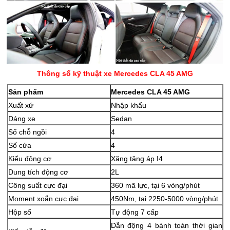
Thông số kỹ thuật xe Mercedes CLA 45 AMG
Sản phẩm
Mercedes CLA 45 AMG
Xuất xứ
Nhập khẩu
Dáng xe
Sedan
Số chỗ ngồi
4
Số cửa
4
Kiểu động cơ
Xăng tăng áp I4
Dung tích động cơ
2L
Công suất cực đại
360 mã lực, tại 6 vòng/phút
Moment xoắn cực đại
450Nm, tại 2250-5000 vòng/phút
Hộp số
Tự động 7 cấp
Dẫn động 4 bánh toàn thời gian