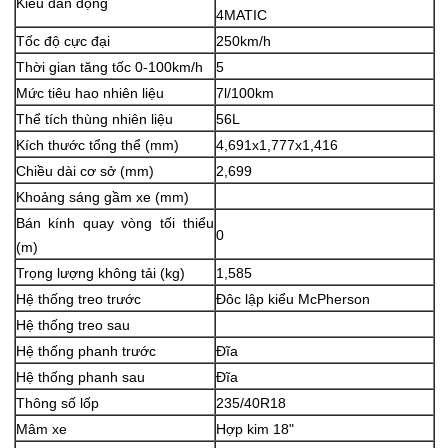
Kiểu dẫn động
4MATIC
Tốc độ cực đại
250km/h
Thời gian tăng tốc 0-100km/h
5
Mức tiêu hao nhiên liệu
7l/100km
Thể tích thùng nhiên liệu
56L
Kích thước tổng thể (mm)
4,691x1,777x1,416
Chiều dài cơ sở (mm)
2,699
Khoảng sáng gầm xe (mm)
Bán kính quay vòng tối thiểu
0
(m)
Trọng lượng không tải (kg)
1,585
Hệ thống treo trước
Đôc lập kiểu McPherson
Hệ thống treo sau
Hệ thống phanh trước
Đĩa
Hệ thống phanh sau
Đĩa
Thông số lốp
235/40R18
Mâm xe
Hợp kim 18"