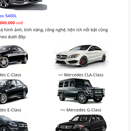
es S400L
.000.000
vnđ
á hình ảnh, tính năng, công nghệ, tiện ích nổi bật cũng
theo dưới đây:
es C-Class
>> Mercedes CLA-Class
es E-Class
>> Mercedes G-Class