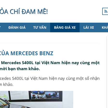
ỎA CHÍ ĐAM MÊ!
Y
ĐÁNH GIÁ
TƯ VẤN
BẢNG GIÁ XE
LÁI XE
KH
 CỦA MERCEDES BENZ
ô Mercedes S400L tại Việt Nam hiện nay cùng một
 mời bạn tham khảo.
rcedes S400L tại Việt Nam hiện nay cùng một số nhận
m khảo.