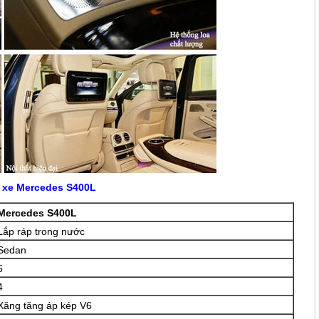
 xe Mercedes S400L
Mercedes S400L
Lắp ráp trong nước
Sedan
5
4
Xăng tăng áp kép V6