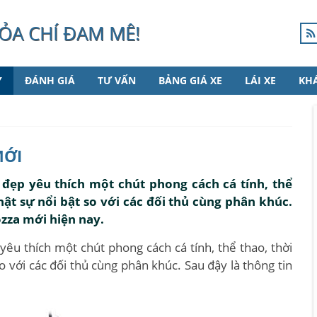
ỎA CHÍ ĐAM MÊ!
Y
ĐÁNH GIÁ
TƯ VẤN
BẢNG GIÁ XE
LÁI XE
KH
MỚI
đẹp yêu thích một chút phong cách cá tính, thể
ật sự nổi bật so với các đối thủ cùng phân khúc.
zza mới hiện nay.
u thích một chút phong cách cá tính, thể thao, thời
 với các đối thủ cùng phân khúc. Sau đậy là thông tin