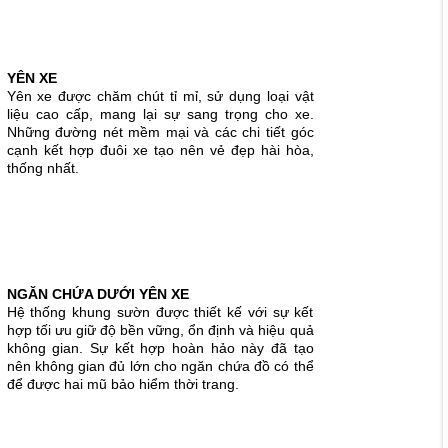
YÊN XE
Yên xe được chăm chút tỉ mỉ, sử dụng loại vật
liệu cao cấp, mang lại sự sang trọng cho xe.
Những đường nét mềm mại và các chi tiết góc
cạnh kết hợp đuôi xe tạo nên vẻ đẹp hài hòa,
thống nhất.
NGĂN CHỨA DƯỚI YÊN XE
Hệ thống khung sườn được thiết kế với sự kết
hợp tối ưu giữ độ bền vững, ổn định và hiệu quả
không gian. Sự kết hợp hoàn hảo này đã tạo
nên không gian đủ lớn cho ngăn chứa đồ có thể
để được hai mũ bảo hiểm thời trang.