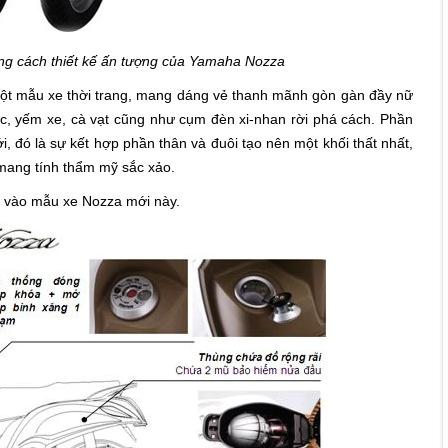
g cách thiết kế ấn tượng của Yamaha Nozza
một mẫu xe thời trang, mang dáng vẻ thanh mãnh gòn gàn đầy nữ
c, yếm xe, cà vạt cũng như cụm đèn xi-nhan rời phá cách. Phần
i, đó là sự kết hợp phần thân và đuôi tạo nên một khối thất nhất,
mang tính thẩm mỹ sắc xảo.
a vào mẫu xe Nozza mới này.