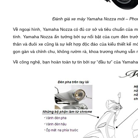
Đánh giá xe máy Yamaha Nozza mới – Phon
Về ngoại hình, Yamaha Nozza có đủ cơ sở và tiêu chuẩn của 
tính. Yamaha Nozza ấn tưởng bởi sự nổi bật của cụm đèn trướ
thân và đuôi xe cũng là sự kết hợp độc đáo của kiểu thiết kế mớ
gọn gàn và chỉnh chu, không rườm rà, khoa trương nhưng vẫn 
Về công nghệ, bạn hoàn toàn tự tin bởi sự “đầu tư” của Yamah