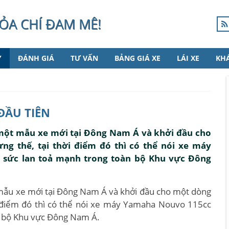
ỎA CHÍ ĐAM MÊ!
Y
ĐÁNH GIÁ
TƯ VẤN
BẢNG GIÁ XE
LÁI XE
KH
ĐẦU TIÊN
một mẫu xe mới tại Đông Nam Á và khởi đầu cho
g thế, tại thời điểm đó thì có thể nói xe máy
 sức lan toả mạnh trong toàn bộ Khu vực Đông
ẫu xe mới tại Đông Nam Á và khởi đầu cho một dòng
i điểm đó thì có thể nói xe máy Yamaha Nouvo 115cc
àn bộ Khu vực Đông Nam Á.