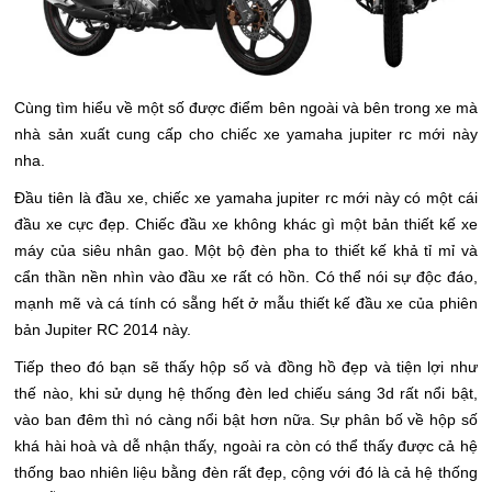
Cùng tìm hiểu về một số được điểm bên ngoài và bên trong xe mà
nhà sản xuất cung cấp cho chiếc xe yamaha jupiter rc mới này
nha.
Đầu tiên là đầu xe, chiếc xe yamaha jupiter rc mới này có một cái
đầu xe cực đẹp. Chiếc đầu xe không khác gì một bản thiết kế xe
máy của siêu nhân gao. Một bộ đèn pha to thiết kế khả tỉ mỉ và
cẩn thần nền nhìn vào đầu xe rất có hồn. Có thể nói sự độc đáo,
mạnh mẽ và cá tính có sẵng hết ở mẫu thiết kế đầu xe của phiên
bản Jupiter RC 2014 này.
Tiếp theo đó bạn sẽ thấy hộp số và đồng hồ đẹp và tiện lợi như
thế nào, khi sử dụng hệ thống đèn led chiếu sáng 3d rất nổi bật,
vào ban đêm thì nó càng nổi bật hơn nữa. Sự phân bố về hộp số
khá hài hoà và dễ nhận thấy, ngoài ra còn có thể thấy được cả hệ
thống bao nhiên liệu bằng đèn rất đẹp, cộng với đó là cả hệ thống