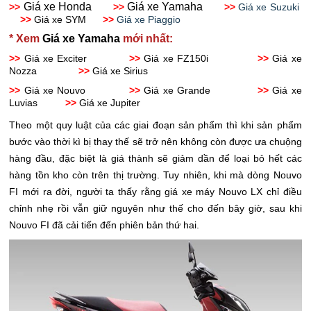
Giá xe Honda
Giá xe Yamaha
>>
>>
>>
Giá xe Suzuki
>>
Giá xe SYM
>>
Giá xe Piaggio
* Xem
Giá xe Yamaha
mới nhất:
>>
Giá xe Exciter
>>
Giá xe FZ150i
>>
Giá xe
Nozza
>>
Giá xe Sirius
>>
Giá xe Nouvo
>>
Giá xe Grande
>>
Giá xe
Luvias
>>
Giá xe Jupiter
Theo một quy luật của các giai đoạn sản phẩm thì khi sản phẩm
bước vào thời kì bị thay thế sẽ trở nên không còn được ưa chuộng
hàng đầu, đặc biệt là giá thành sẽ giảm dần để loại bỏ hết các
hàng tồn kho còn trên thị trường. Tuy nhiên, khi mà dòng Nouvo
FI mới ra đời, người ta thấy rằng giá xe máy Nouvo LX chỉ điều
chỉnh nhẹ rồi vẫn giữ nguyên như thế cho đến bây giờ, sau khi
Nouvo FI đã cải tiến đến phiên bản thứ hai.