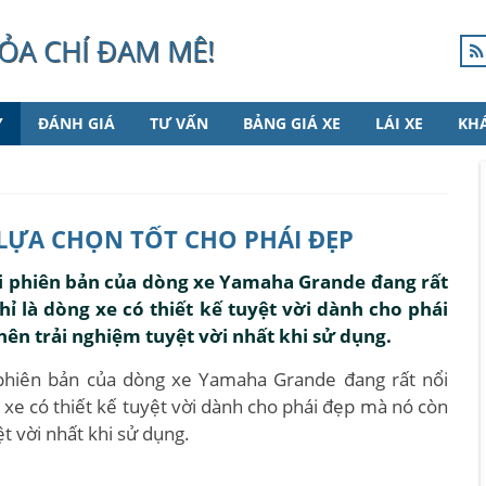
ỎA CHÍ ĐAM MÊ!
Y
ĐÁNH GIÁ
TƯ VẤN
BẢNG GIÁ XE
LÁI XE
KH
LỰA CHỌN TỐT CHO PHÁI ĐẸP
ai phiên bản của dòng xe Yamaha Grande đang rất
hỉ là dòng xe có thiết kế tuyệt vời dành cho phái
ên trải nghiệm tuyệt vời nhất khi sử dụng.
 phiên bản của dòng xe Yamaha Grande đang rất nổi
g xe có thiết kế tuyệt vời dành cho phái đẹp mà nó còn
t vời nhất khi sử dụng.