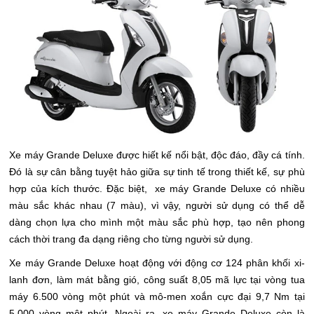
Xe máy Grande Deluxe được hiết kế nổi bật, độc đáo, đầy cá tính.
Đó là sự cân bằng tuyệt hảo giữa sự tinh tế trong thiết kế, sự phù
hợp của kích thước. Đặc biệt, xe máy Grande Deluxe có nhiều
màu sắc khác nhau (7 màu), vì vậy, người sử dụng có thể dễ
dàng chọn lựa cho mình một màu sắc phù hợp, tạo nên phong
cách thời trang đa dạng riêng cho từng người sử dụng.
Xe máy Grande Deluxe hoạt động với động cơ 124 phân khối xi-
lanh đơn, làm mát bằng gió, công suất 8,05 mã lực tại vòng tua
máy 6.500 vòng một phút và mô-men xoắn cực đại 9,7 Nm tại
5.000 vòng một phút. Ngoài ra, xe máy Grande Deluxe còn là