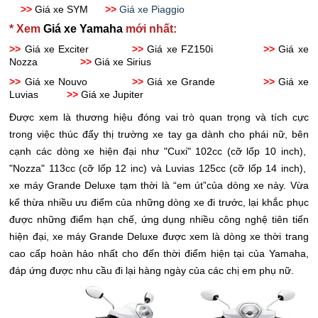
>>
Giá xe SYM
>>
Giá xe Piaggio
* Xem
Giá xe Yamaha
mới nhất:
>>
Giá xe Exciter
>>
Giá xe FZ150i
>>
Giá xe
Nozza
>>
Giá xe Sirius
>>
Giá xe Nouvo
>>
Giá xe Grande
>>
Giá xe
Luvias
>>
Giá xe Jupiter
Được xem là thương hiệu đóng vai trò quan trọng và tích cực
trong việc thúc đẩy thị trường xe tay ga dành cho phái nữ, bên
cạnh các dòng xe hiện đại như "Cuxi" 102cc (cỡ lốp 10 inch),
"Nozza" 113cc (cỡ lốp 12 inc) và Luvias 125cc (cỡ lốp 14 inch),
xe máy Grande Deluxe tạm thời là “em út”của dòng xe này. Vừa
kế thừa nhiều ưu điểm của những dòng xe đi trước, lại khắc phục
được những điểm hạn chế, ứng dụng nhiều công nghệ tiên tiến
hiện đại, xe máy Grande Deluxe được xem là dòng xe thời trang
cao cấp hoàn hảo nhất cho đến thời điểm hiện tại của Yamaha,
đáp ứng được nhu cầu đi lại hàng ngày của các chị em phụ nữ.