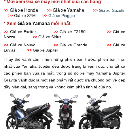
* Mời xem Giá xe máy mới nhất của các hãng:
Giá xe Honda
Giá xe Yamaha
>>
>>
>>
Giá xe Suzuki
>>
Giá xe SYM
>>
Giá xe Piaggio
* Xem
Giá xe Yamaha
mới nhất:
>>
Giá xe Exciter
>>
Giá xe FZ150i
>>
Giá xe
Nozza
>>
Giá xe Sirius
>>
Giá xe Nouvo
>>
Giá xe Grande
>>
Giá xe
Luvias
>>
Giá xe Jupiter
Thay thế vành căm như những phiên bản trước, phiên bản mới
nhất của Yamaha Jupiter đều được trang bị vành đúc cho tất cả
các phiên bản vừa ra mắt, trong số đó xe máy Yamaha Jupiter
Gravita vành đúc là một sản phẩm rất được ưa chuộng bởi vẻ đẹp
đầy hiện đại, sang trọng và không kém phần tinh tế của nó.