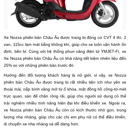
Xe Nozza phiên bản Châu Âu được trang bị động cơ CVT 4 thì, 2
van, 115cc làm mát bằng không khí, giúp cho xe luôn vận hành ổn
định, bền bỉ. Cùng với hệ thống phun xăng điện tử YMJET-Fi, xe
Xe Nozza phiên bản Châu Âu có khả năng tiết kiệm nhiên liệu đến
25% so với những phiên bản trước đó.
Hướng đến đối tượng khách hàng là nữ giới, vì vậy, xe Nozza
phiên bản Châu Âu được trang bị rất nhiều tiện ích như yên xe
thoải mái, nắp bình xăng mở từ ổ khóa, mặt đồng hồ công-tơ-mét
trực quan, sàn để chân rộng rãi, giúp cho người sử dụng có thể
trải nghiệm nhiều tính năng hiện đại khi điều khiển xe. Ngoài ra,
xe Nozza phiên bản Châu Âu còn có kích thước nhỏ gọn, trọng
lượng nhẹ nhàng, giúp cho các chị em phụ nữ có thể điều khiển,
di chuyển xe nhẹ nhàng và dễ dàng hơn.