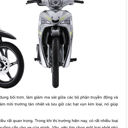
 dụng bôi trơn, làm giảm ma sát giữa các bộ phận truyền động và
àm môi trường tản nhiệt và lưu giữ các hạt vụn kim loại, nó giúp
u rất quan trọng. Trong khi thị trường hiện nay, có rất nhiều loại
 xuống cấp cho xe của mình. Vậy, việc tìm chọn một loại nhớt phù