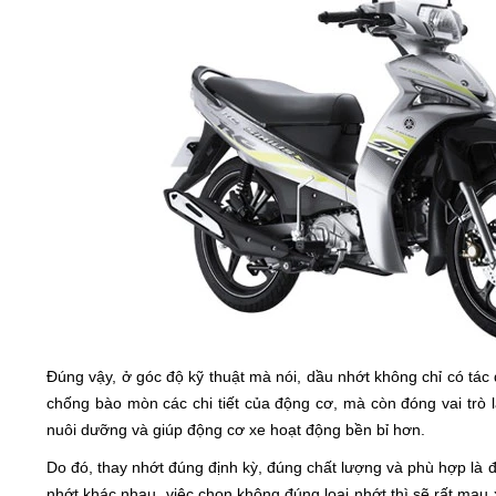
Đúng vậy, ở góc độ kỹ thuật mà nói, dầu nhớt không chỉ có tác
chống bào mòn các chi tiết của động cơ, mà còn đóng vai trò l
nuôi dưỡng và giúp động cơ xe hoạt động bền bỉ hơn.
Do đó, thay nhớt đúng định kỳ, đúng chất lượng và phù hợp là điề
nhớt khác nhau, việc chọn không đúng loại nhớt thì sẽ rất mau