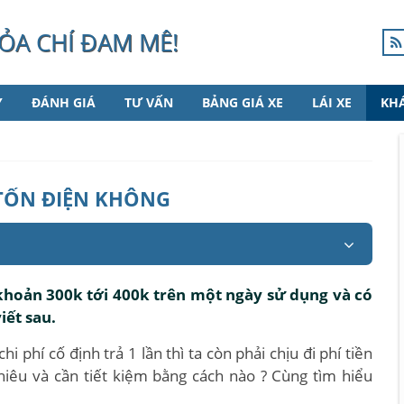
ỎA CHÍ ĐAM MÊ!
Y
ĐÁNH GIÁ
TƯ VẤN
BẢNG GIÁ XE
LÁI XE
KH
TỐN ĐIỆN KHÔNG
 khoản 300k tới 400k trên một ngày sử dụng và có
iết sau.
 phí cố định trả 1 lần thì ta còn phải chịu đi phí tiền
nhiêu và cần tiết kiệm bằng cách nào ? Cùng tìm hiểu