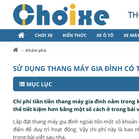
TH
CHƠI XE
KIẾN THỨC
XE Ô TÔ
XE MÁ
Khám phá
SỬ DỤNG THANG MÁY GIA ĐÌNH CÓ 
MỤC LỤC
Chi phí tiền tiền thang máy gia đình nằm trong
thể tiết kiệm hơn bằng một số cách ở trong bài v
Lắp đặt thang máy gia đình ngoài tốn một số khoản chi
điện để duy trì hoạt động. Vậy chi phí này là bao 
trong bài viết sau nha.