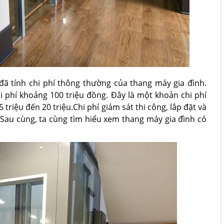
đã tính chi phí thông thường của thang máy gia đình.
i phí khoảng 100 triệu đồng. Đây là một khoản chi phí
 triệu đến 20 triệu.Chi phí giám sát thi công, lắp đặt và
Sau cùng, ta cùng tìm hiểu xem thang máy gia đình có